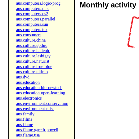
aus.computers.logic-prog
Monthly activity
aus.computers.mac
aus.computers.os2
aus.computers.parallel
aus.computers.sun
aus.computers.tex
aus.consumers
aus.culture.china
aus.culture.gothic
aus.culture.hellenic
aus.culture.lesbigay
aus.culture.naturist
aus.culture.true-blue
aus.culture.ultimo
aus.dvd
aus.education
aus.education.bio-newtech
aus.education.open-learning
aus.electronics
aus.environment.conservation
aus.environment.misc
aus.family
aus.films
aus.flame
aus.flame.gareth-powell
aus.flame.usa