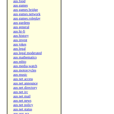
aus.food
aus.games
aus.games.bridge
aus.games.network
aus.games.roleplay
aus.gardens
aus.general
aus.hi-fi
aus.history
aus.invest
aus.jokes
aus.legal
aus.legal.moderated
aus.mathematics
aus.mbio
aus.media-watch
aus.motorcycles
aus.music
aus.net.access
aus.net.announce
aus.net.directory
aus.net.irc
aus.net.mail
aus.net.news
aus.net.policy
aus.net.status
aus.org.acs