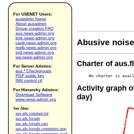
For USENET Users:
ausadmin home
About ausadmin
Group creation FAQ
aus.news-admin.org
bne.news-admin.org
Abusive noise
canb.news-admin.org
melb.news-admin.org
syd.news-admin.org
wa.news-admin.org
Charter of aus.
For Server Admins:
aus.* Checkgroups
PGP public key
No charter is avai
INN control.ctl
Activity graph o
For Hierarchy Admins:
Download Software
day)
www.news-admin.org
See Also:
aus.ads.commercial
aus.ads.forsale
aus.ads.forsale.cars
aus.ads.forsale.computers.new
aus.ads.forsale.computers.used