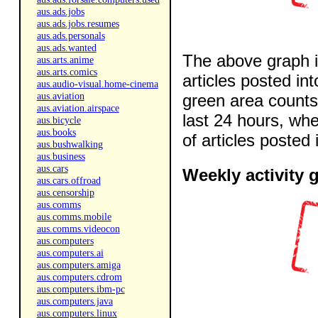
aus.ads.jobs
aus.ads.jobs.resumes
aus.ads.personals
aus.ads.wanted
The above graph i
aus.arts.anime
aus.arts.comics
articles posted in
aus.audio-visual.home-cinema
aus.aviation
green area counts 
aus.aviation.airspace
last 24 hours, wh
aus.bicycle
aus.books
of articles posted 
aus.bushwalking
aus.business
aus.cars
Weekly activity 
aus.cars.offroad
aus.censorship
aus.comms
aus.comms.mobile
aus.comms.videocon
aus.computers
aus.computers.ai
aus.computers.amiga
aus.computers.cdrom
aus.computers.ibm-pc
aus.computers.java
aus.computers.linux