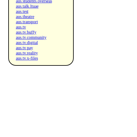
aus.students.overseas
aus.talk.ltuae
aus.test
aus.theatre
aus.transport
aus.tv
aus.tv.buffy
aus.tv.community
aus.tv.digital
aus.tv.pay
aus.tv.reality
aus.tv.x-files