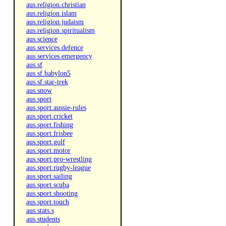
aus.religion.christian
aus.religion.islam
aus.religion.judaism
aus.religion.spiritualism
aus.science
aus.services.defence
aus.services.emergency
aus.sf
aus.sf.babylon5
aus.sf.star-trek
aus.snow
aus.sport
aus.sport.aussie-rules
aus.sport.cricket
aus.sport.fishing
aus.sport.frisbee
aus.sport.golf
aus.sport.motor
aus.sport.pro-wrestling
aus.sport.rugby-league
aus.sport.sailing
aus.sport.scuba
aus.sport.shooting
aus.sport.touch
aus.stats.s
aus.students