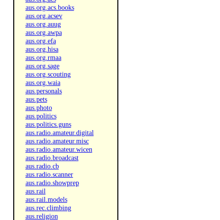
aus.org.acs.books
aus.org.acsev
aus.org.auug
aus.org.awpa
aus.org.efa
aus.org.hisa
aus.org.rmaa
aus.org.sage
aus.org.scouting
aus.org.waia
aus.personals
aus.pets
aus.photo
aus.politics
aus.politics.guns
aus.radio.amateur.digital
aus.radio.amateur.misc
aus.radio.amateur.wicen
aus.radio.broadcast
aus.radio.cb
aus.radio.scanner
aus.radio.showprep
aus.rail
aus.rail.models
aus.rec.climbing
aus.religion